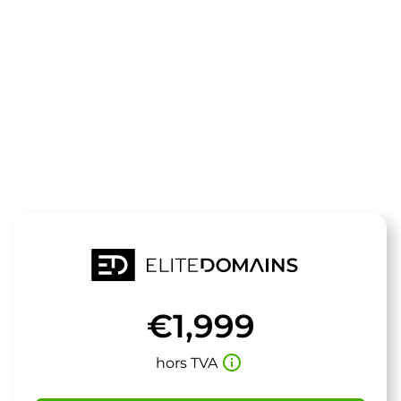
Le domaine
paint.at
est à vendre
€1,999
info_outline
hors TVA