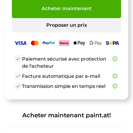
Acheter maintenant
Proposer un prix
check
Paiement sécurisé avec protection
info_outline
de l'acheteur
check
Facture automatique par e-mail
info_outline
check
Transmission simple en temps réel
info_outline
Acheter maintenant paint.at!