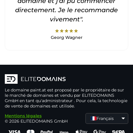
domaine et j'ai pu commencer
directement. Je le recommande
vivement".
star
star
star
star
star
Georg Wagner
Le domaine
paint.at
est proposé par le propriétaire de
sur
le marché de domaines
et vendu par ELITEDOMAINS
GmbH en tant qu'administrateur
. Pour cela, la technologie
de vente de domaines
est utilisée.
Mentions légales
Français
© 2026 ELITEDOMAINS GmbH