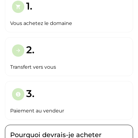
1.
shopping_cart
Vous achetez le domaine
2.
arrow_forward
Transfert vers vous
3.
paid
Paiement au vendeur
Pourquoi devrais-je acheter