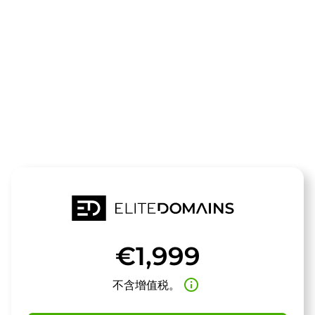
领域
paint.at
待售
€1,999
info_outline
不含增值税。